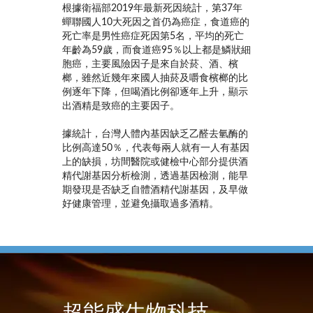
根據衛福部2019年最新死因統計，第37年
蟬聯國人10大死因之首仍為癌症，食道癌的
死亡率是男性癌症死因第5名，平均的死亡
年齡為59歲，而食道癌95％以上都是鱗狀細
胞癌，主要風險因子是來自於菸、酒、檳
榔，雖然近幾年來國人抽菸及嚼食檳榔的比
例逐年下降，但喝酒比例卻逐年上升，顯示
出酒精是致癌的主要因子。
據統計，台灣人體內基因缺乏乙醛去氫酶的
比例高達50％，代表每兩人就有一人有基因
上的缺損，坊間醫院或健檢中心部分提供酒
精代謝基因分析檢測，透過基因檢測，能早
期發現是否缺乏自體酒精代謝基因，及早做
好健康管理，並避免攝取過多酒精。