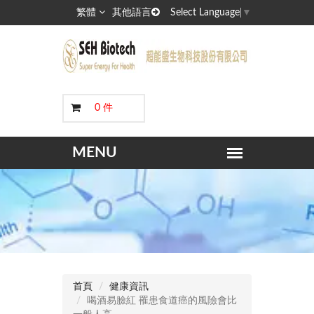
繁體
其他語言
Select Language
▼
0 件
首頁
健康資訊
喝酒易臉紅 罹患食道癌的風險會比