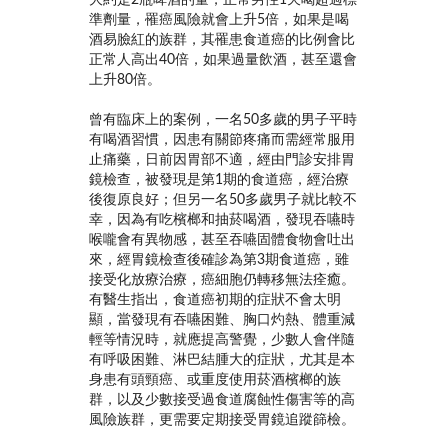
大約是2瓶啤酒的量，正常男性1天喝超過標
準劑量，罹癌風險就會上升5倍，如果是喝
酒易臉紅的族群，其罹患食道癌的比例會比
正常人高出40倍，如果過量飲酒，甚至還會
上升80倍。
曾有臨床上的案例，一名50多歲的男子平時
有喝酒習慣，因患有關節疼痛而需經常服用
止痛藥，日前因胃部不適，經由門診安排胃
鏡檢查，被發現是第1期的食道癌，經治療
後復原良好；但另一名50多歲男子就比較不
幸，因為有吃檳榔和抽菸喝酒，發現吞嚥時
喉嚨會有異物感，甚至吞嚥固體食物會吐出
來，經胃鏡檢查後確診為第3期食道癌，雖
接受化放療治療，癌細胞仍轉移無法痊癒。
有醫生指出，食道癌初期的症狀不會太明
顯，當發現有吞嚥困難、胸口灼熱、體重減
輕等情況時，就應提高警覺，少數人會伴隨
有呼吸困難、淋巴結腫大的症狀，尤其是本
身患有頭頸癌、或重度使用菸酒檳榔的族
群，以及少數接受過食道腐蝕性傷害等的高
風險族群，更需要定期接受胃鏡追蹤篩檢。