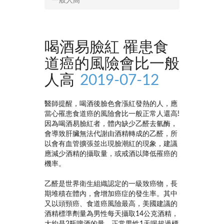
一般人高
喝酒易臉紅 罹患食
道癌的風險會比一般
人高
2019-07-12
醫師提醒，喝酒後臉色會漲紅發熱的人，應
當心罹患食道癌的風險會比一般正常人還高!
因為喝酒易臉紅者，體內缺少乙醛去氫酶，
會導致肝臟無法代謝由酒精轉成的乙醛，所
以會有血管擴張並出現臉潮紅的現象，建議
應減少酒精的攝取量，或戒酒以降低罹癌的
機率。
乙醛是世界衛生組織認定的一級致癌物，長
期堆積在體內，會增加癌症的發生率。其中
又以頭頸癌、食道癌風險最高，美國建議的
酒精標準劑量為男性每天攝取14公克酒精，