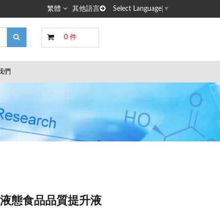
繁體
其他語言
Select Language
▼
0 件
我們
多功能液態食品品質提升液