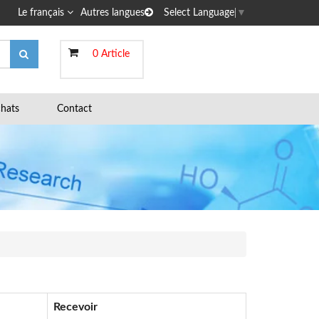
Le français
Autres langues
Select Language
▼
0 Article
hats
Contact
Recevoir