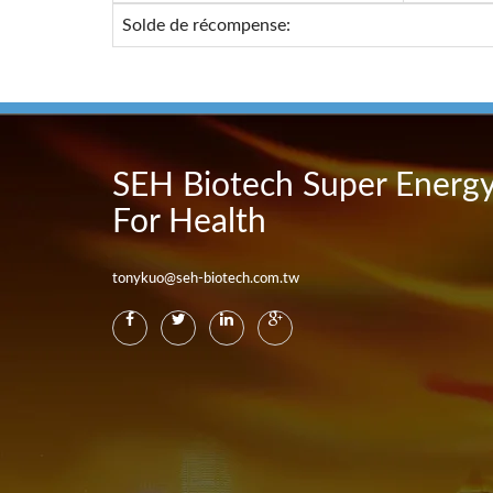
Solde de récompense:
SEH Biotech Super Energ
For Health
tonykuo@seh-biotech.com.tw