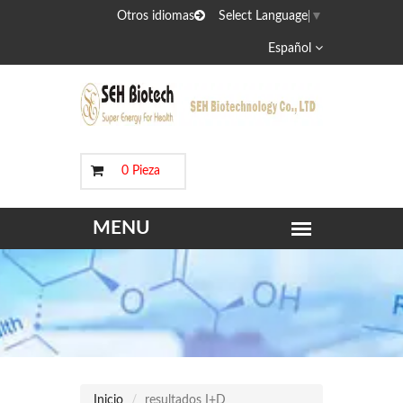
Otros idiomas
Select Language
▼
Español
0 Pieza
Inicio
resultados I+D