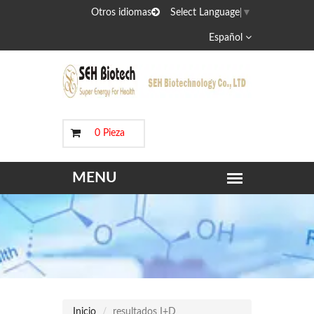
Otros idiomas
Select Language
▼
Español
0 Pieza
Inicio
resultados I+D